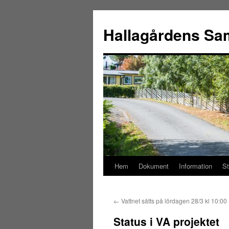
Hoppa
till
Hallagårdens Sam
innehåll
Hem
Dokument
Information
S
←
Vattnet sätts på lördagen 28/3 kl 10:00
Status i VA projektet