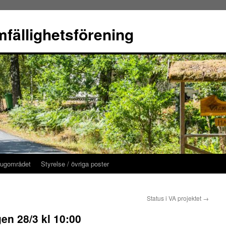
fällighetsförening
tugområdet
Styrelse / övriga poster
Status i VA projektet
→
gen 28/3 kl 10:00