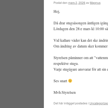
Postat den
mars 2, 2026
av
Magnus
Hej,
Då drar stugsäsongen äntligen igån
Lördagen den 28:e mars kl 10:00 sät
Vid kallare väder kan det ske ändri
Om ändring av datum sker kommer d
Styrelsen påminner om att ”vattenmän
respektive stuga.
Varje stugägare ansvarar för att sin
Ses snart
Mvh:Styrelsen
Det här inlägget postades i
Uncategorize