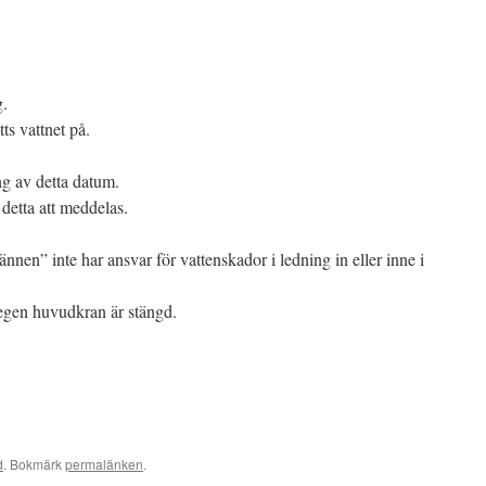
g.
ts vattnet på.
ng av detta datum.
etta att meddelas.
nen” inte har ansvar för vattenskador i ledning in eller inne i
 egen huvudkran är stängd.
d
. Bokmärk
permalänken
.