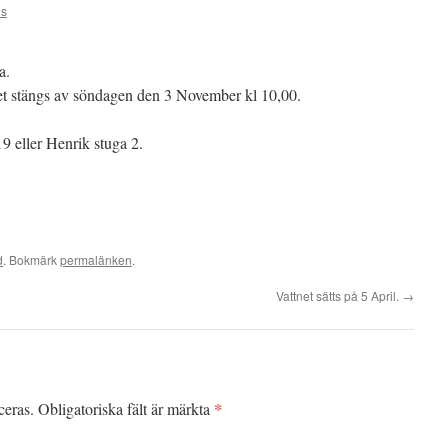
s
a.
net stängs av söndagen den 3 November kl 10,00.
9 eller Henrik stuga 2.
d
. Bokmärk
permalänken
.
Vattnet sätts på 5 April.
→
*
ceras.
Obligatoriska fält är märkta