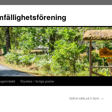
fällighetsförening
tugområdet
Styrelse / övriga poster
Vattnet sätts på 5 April.
→