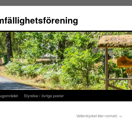
fällighetsförening
tugområdet
Styrelse / övriga poster
Vattentrycket åter normalt.
→