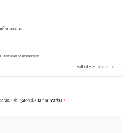
informerade.
d
. Bokmärk
permalänken
.
Vattentrycket åter normalt.
→
*
ceras.
Obligatoriska fält är märkta