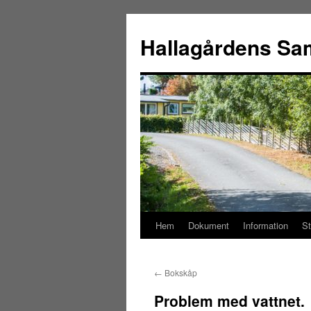
Hoppa
till
Hallagårdens Sam
innehåll
Hem
Dokument
Information
S
←
Bokskåp
Problem med vattnet.